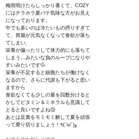
梅雨明けたらしっかり暑くて、COZY
にはチラホラ夏バテ気味な方がお見え
になっております。
中でも多いのは冷たいもの摂りすぎて
て、胃腸が元気なくなって食欲が落ち
てしまい、
栄養が偏ったりして体力的にも落ちて
しまう…みたいな負のループになりや
すいみたいです💦
栄養が不足すると細胞たちが働けなく
なるので、さらに代謝も下がると思い
ますから
食欲なくても少しの量を回数分けると
かしてビタミン＆ミネラルも意識して
とると良いですよね😌
あとは足裏をモミモミ解して夏を頑張
って乗り切りましょう！٩( 'ω' )و