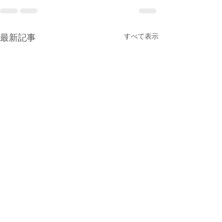
すべて表示
最新記事
７月
連休も開いてま