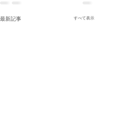
すべて表示
最新記事
７月
連休も開いてま
今年は比較的涼しい梅雨で自
こんにちはこんば