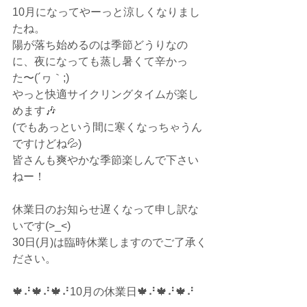
10月になってやーっと涼しくなりまし
たね。
陽が落ち始めるのは季節どうりなの
に、夜になっても蒸し暑くて辛かっ
た〜(´ヮ｀;)
やっと快適サイクリングタイムが楽し
めます🎶
(でもあっという間に寒くなっちゃうん
ですけどね💦)
皆さんも爽やかな季節楽しんで下さい
ねー！
休業日のお知らせ遅くなって申し訳な
いです(>_<)
30日(月)は臨時休業しますのでご了承く
ださい。
🍁⠜🍁⠜🍁⠜10月の休業日🍁⠜🍁⠜🍁⠜